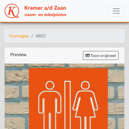
Gravoglas
4805
Preview
Toon origineel