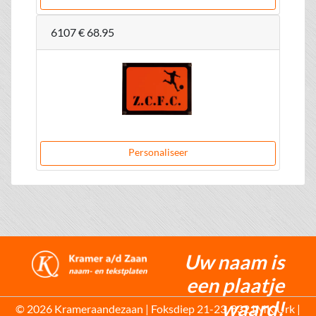
6107
€ 68.95
Personaliseer
Uw naam is
een plaatje
waard!
© 2026 Krameraandezaan | Foksdiep 21-23, 8321MK Urk |