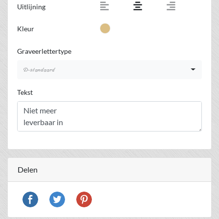
Uitlijning
Kleur
Graveerlettertype
D-standaard
Tekst
Delen