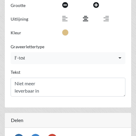
Grootte
Uitlijning
Kleur
Graveerlettertype
F-test
Tekst
Delen