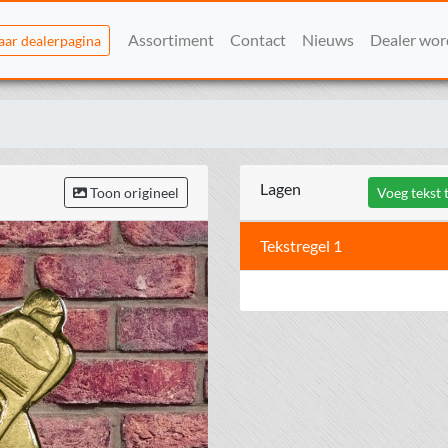
Assortiment
Contact
Nieuws
Dealer wo
aar dealerpagina
Lagen
Toon origineel
Voeg tekst 
Tekstregel 1