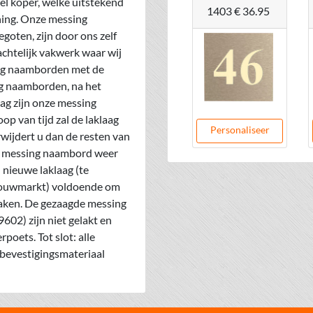
el koper, welke uitstekend
1403
€ 36.95
ning. Onze messing
oten, zijn door ons zelf
chtelijk vakwerk waar wij
ing naamborden met de
ng naamborden, na het
aag zijn onze messing
p van tijd zal de laklaag
Personaliseer
rwijdert u dan de resten van
w messing naambord weer
 nieuwe laklaag (te
 bouwmarkt) voldoende om
aken. De gezaagde messing
02) zijn niet gelakt en
oets. Tot slot: alle
evestigingsmateriaal