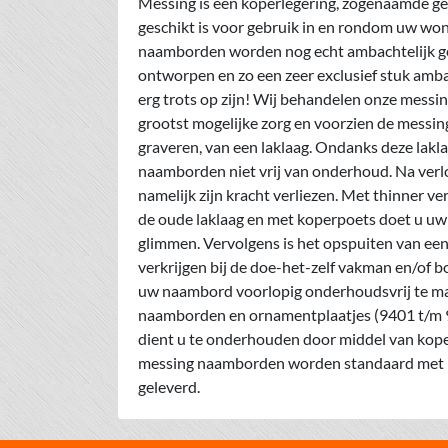
Messing is een koperlegering, zogenaamde ge
geschikt is voor gebruik in en rondom uw wo
naamborden worden nog echt ambachtelijk geg
ontworpen en zo een zeer exclusief stuk amba
erg trots op zijn! Wij behandelen onze mess
grootst mogelijke zorg en voorzien de messi
graveren, van een laklaag. Ondanks deze lakl
naamborden niet vrij van onderhoud. Na verloo
namelijk zijn kracht verliezen. Met thinner ve
de oude laklaag en met koperpoets doet u u
glimmen. Vervolgens is het opspuiten van een
verkrijgen bij de doe-het-zelf vakman en/of
uw naambord voorlopig onderhoudsvrij te m
naamborden en ornamentplaatjes (9401 t/m 96
dient u te onderhouden door middel van koperp
messing naamborden worden standaard met b
geleverd.