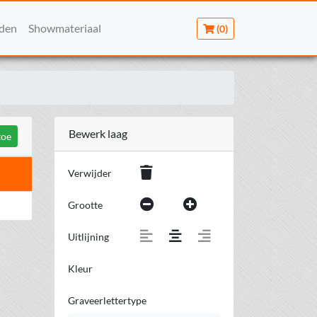
rden
Showmateriaal
(0)
Bewerk laag
toe
Verwijder
Grootte
Uitlijning
Kleur
Graveerlettertype