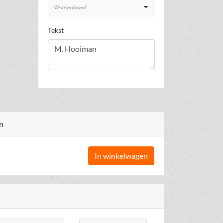
D-standaard
Tekst
n
In winkelwagen