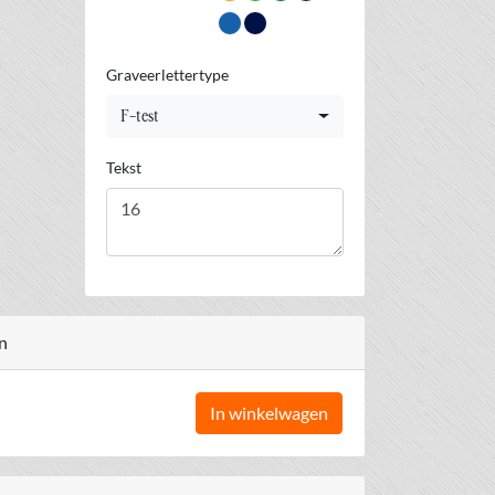
Graveerlettertype
F-test
Tekst
n
In winkelwagen