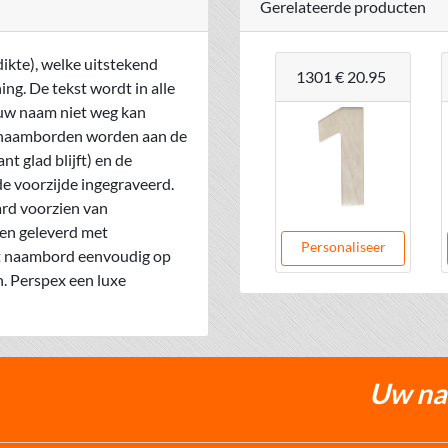
Gerelateerde producten
ikte), welke uitstekend
1301
€ 20.95
ng. De tekst wordt in alle
uw naam niet weg kan
x naamborden worden aan de
t glad blijft) en de
 voorzijde ingegraveerd.
ard voorzien van
den geleverd met
Personaliseer
et naambord eenvoudig op
. Perspex een luxe
Uw naa