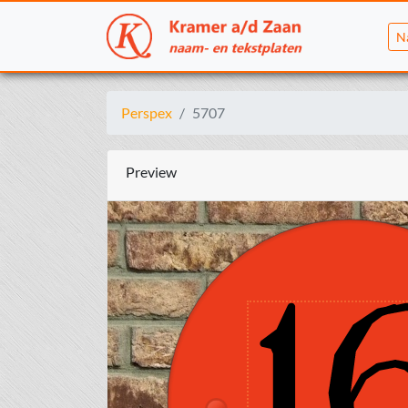
N
Perspex
5707
Preview