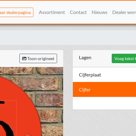
Assortiment
Contact
Nieuws
Dealer wo
aar dealerpagina
Lagen
Toon origineel
Voeg tekst 
Cijferplaat
Cijfer