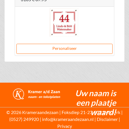
Personaliseer
Uw naam is
een plaatje
waard!
© 2026 Krameraandezaan | Foksdiep 21-23, 8321MK Urk |
(0527) 249920 | info@krameraandezaan.nl |
Disclaimer
|
Privacy