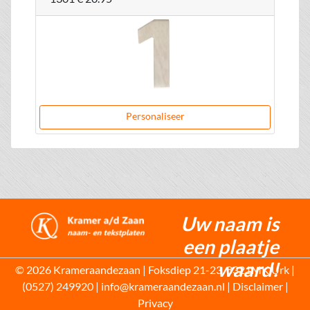
Personaliseer
Uw naam is
een plaatje
waard!
© 2026 Krameraandezaan | Foksdiep 21-23, 8321MK Urk |
(0527) 249920 | info@krameraandezaan.nl |
Disclaimer
|
Privacy