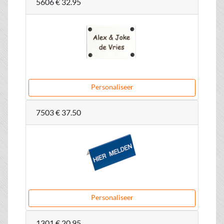
5606
€ 32.95
Personaliseer
7503
€ 37.50
Personaliseer
1301
€ 20.95