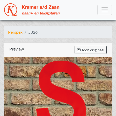
Perspex
5826
Preview
Toon origineel