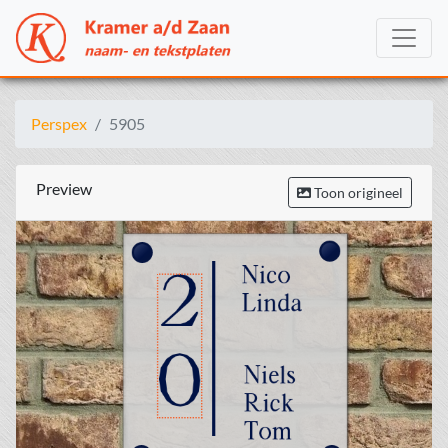
Perspex
5905
Preview
Toon origineel