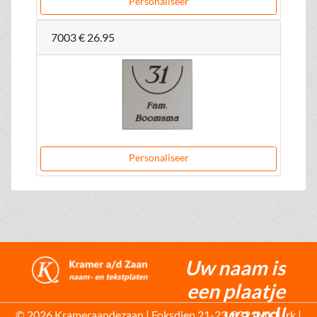
Personaliseer
7003
€ 26.95
Personaliseer
Uw naam is
een plaatje
waard!
© 2026 Krameraandezaan | Foksdiep 21-23, 8321MK Urk |