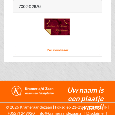
7002
€ 28.95
Personaliseer
Uw naam is
een plaatje
waard!
© 2026 Krameraandezaan | Foksdiep 21-23, 8321MK Urk |
(0527) 249920 | info@krameraandezaan.nl |
Disclaimer
|