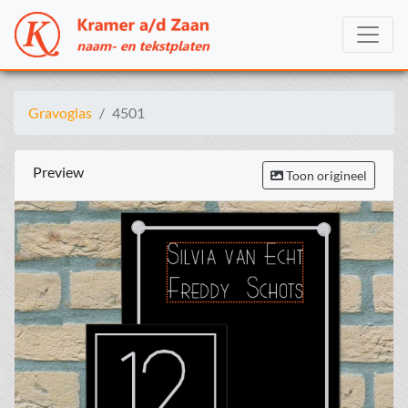
Gravoglas
4501
Preview
Toon origineel