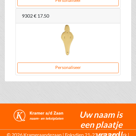
Personaliseer
9302
€ 17.50
Personaliseer
Uw naam is
een plaatje
waard!
© 2026 Krameraandezaan | Foksdiep 21-23, 8321MK Urk |