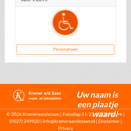
Personaliseer
Uw naam is
een plaatje
waard!
© 2026 Krameraandezaan | Foksdiep 21-23, 8321MK Urk |
(0527) 249920 | info@krameraandezaan.nl |
Disclaimer
|
Privacy