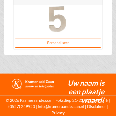
Personaliseer
Uw naam is
een plaatje
waard!
© 2026 Krameraandezaan | Foksdiep 21-23, 8321MK Urk |
(0527) 249920 | info@krameraandezaan.nl |
Disclaimer
|
Privacy