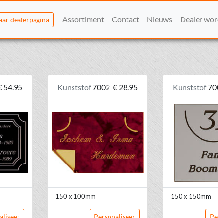
Assortiment
Contact
Nieuws
Dealer wo
aar dealerpagina
€ 54.95
Kunststof
7002
€ 28.95
Kunststof
70
150 x 100mm
150 x 150mm
aliseer
Personaliseer
Pe