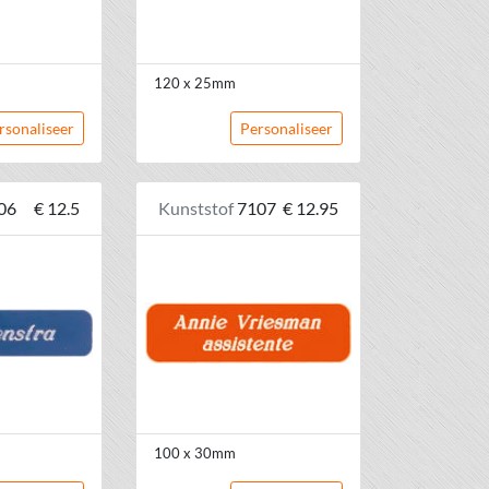
120 x 25mm
rsonaliseer
Personaliseer
06
€ 12.5
Kunststof
7107
€ 12.95
100 x 30mm