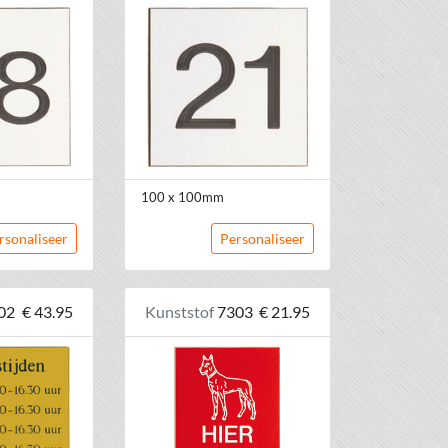
100 x 100mm
rsonaliseer
Personaliseer
02
€ 43.95
Kunststof
7303
€ 21.95