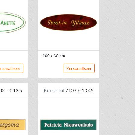
100 x 30mm
rsonaliseer
Personaliseer
02
€ 12.5
Kunststof
7103
€ 13.45