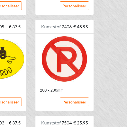
rsonaliseer
Personaliseer
05
€ 37.5
Kunststof
7406
€ 48.95
200 x 200mm
rsonaliseer
Personaliseer
03
€ 37.5
Kunststof
7504
€ 25.95