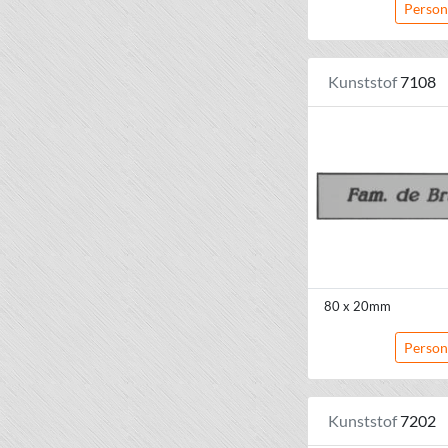
Person
Kunststof
7108
80 x 20mm
Person
Kunststof
7202