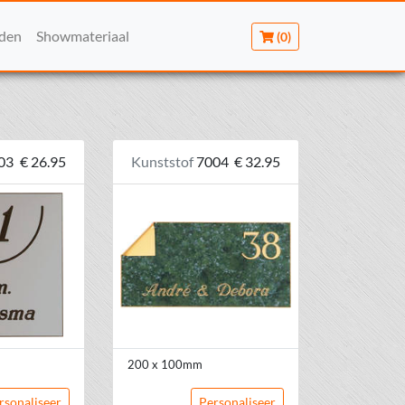
rden
Showmateriaal
(0)
03
€ 26.95
Kunststof
7004
€ 32.95
200 x 100mm
rsonaliseer
Personaliseer