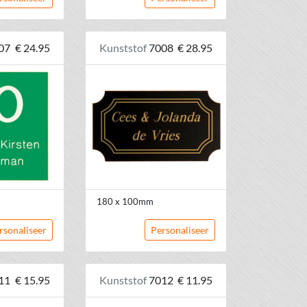
07
€ 24.95
Kunststof
7008
€ 28.95
180 x 100mm
rsonaliseer
Personaliseer
11
€ 15.95
Kunststof
7012
€ 11.95