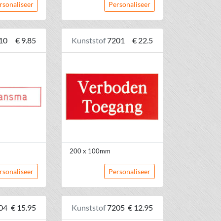
rsonaliseer
Personaliseer
10
€ 9.85
Kunststof
7201
€ 22.5
200 x 100mm
rsonaliseer
Personaliseer
04
€ 15.95
Kunststof
7205
€ 12.95