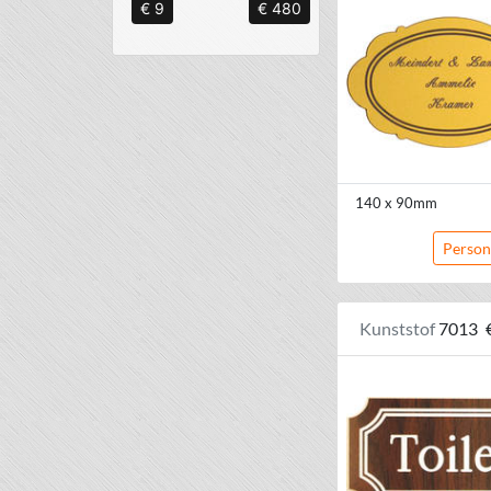
€ 9
€ 480
140 x 90mm
Person
Kunststof
7013