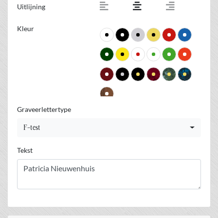
Uitlijning
Kleur
Graveerlettertype
F-test
Tekst