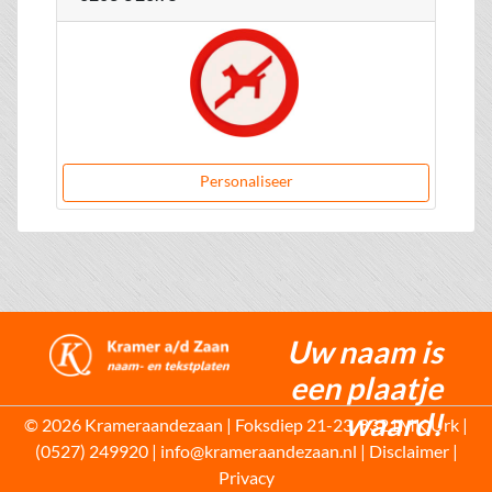
Personaliseer
Uw naam is
een plaatje
waard!
© 2026 Krameraandezaan | Foksdiep 21-23, 8321MK Urk |
(0527) 249920 | info@krameraandezaan.nl |
Disclaimer
|
Privacy