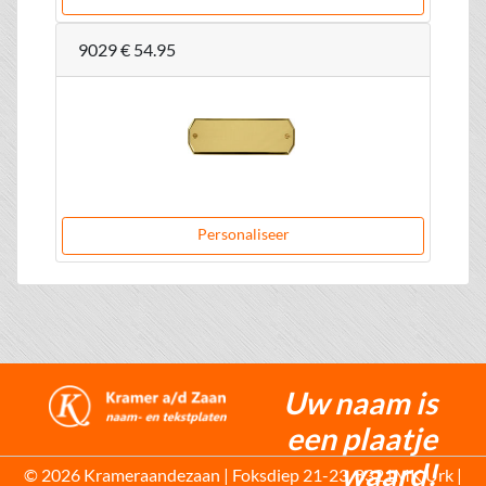
9029
€ 54.95
Personaliseer
Uw naam is
een plaatje
waard!
© 2026 Krameraandezaan | Foksdiep 21-23, 8321MK Urk |