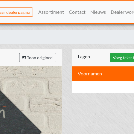
Assortiment
Contact
Nieuws
Dealer wo
aar dealerpagina
Lagen
Toon origineel
Voeg tekst 
Voornamen