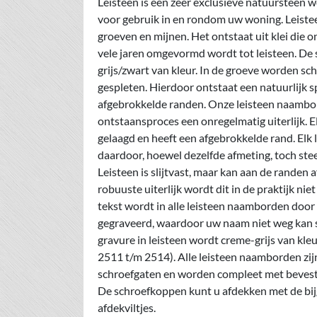
Leisteen is een zeer exclusieve natuursteen w
voor gebruik in en rondom uw woning. Leist
groeven en mijnen. Het ontstaat uit klei die o
vele jaren omgevormd wordt tot leisteen. De s
grijs/zwart van kleur. In de groeve worden sch
gespleten. Hierdoor ontstaat een natuurlijk s
afgebrokkelde randen. Onze leisteen naambo
ontstaansproces een onregelmatig uiterlijk. E
gelaagd en heeft een afgebrokkelde rand. Elk
daardoor, hoewel dezelfde afmeting, toch ste
Leisteen is slijtvast, maar kan aan de randen 
robuuste uiterlijk wordt dit in de praktijk nie
tekst wordt in alle leisteen naamborden door
gegraveerd, waardoor uw naam niet weg kan s
gravure in leisteen wordt creme-grijs van kle
2511 t/m 2514). Alle leisteen naamborden zij
schroefgaten en worden compleet met bevesti
De schroefkoppen kunt u afdekken met de bi
afdekviltjes.