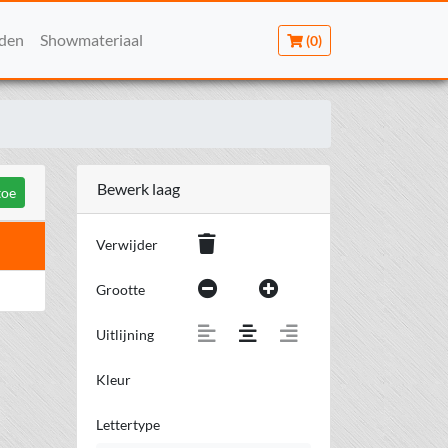
rden
Showmateriaal
(0)
Bewerk laag
toe
Verwijder
Grootte
Uitlijning
Kleur
Lettertype