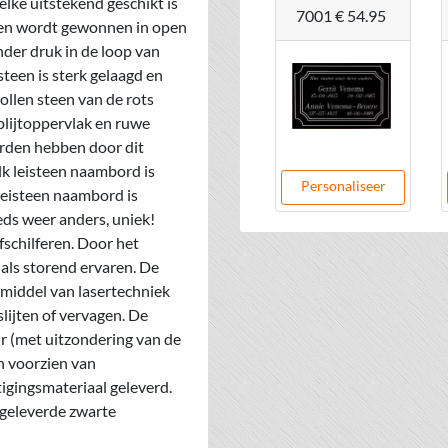
elke uitstekend geschikt is
7001
€ 54.95
een wordt gewonnen in open
nder druk in de loop van
teen is sterk gelaagd en
ollen steen van de rots
plijtoppervlak en ruwe
rden hebben door dit
lk leisteen naambord is
Personaliseer
 leisteen naambord is
eds weer anders, uniek!
afschilferen. Door het
t als storend ervaren. De
 middel van lasertechniek
lijten of vervagen. De
ur (met uitzondering van de
n voorzien van
gingsmateriaal geleverd.
jgeleverde zwarte