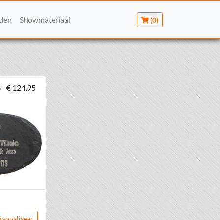
rden
Showmateriaal
(0)
8
€ 124.95
rsonaliseer