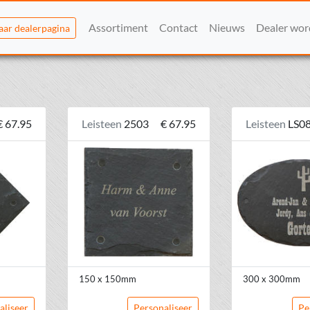
Assortiment
Contact
Nieuws
Dealer wo
aar dealerpagina
€ 67.95
Leisteen
2503
€ 67.95
Leisteen
LS0
150 x 150mm
300 x 300mm
aliseer
Personaliseer
Pe