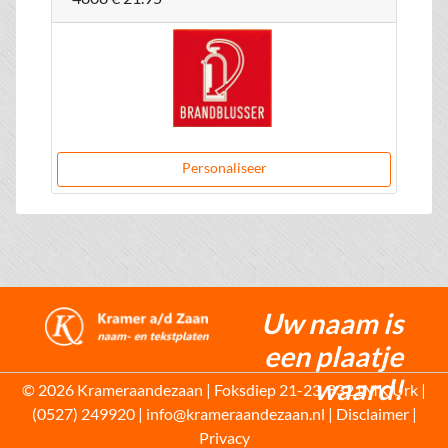
Personaliseer
Uw naam is
een plaatje
waard!
© 2026 Krameraandezaan | Foksdiep 21-23, 8321MK Urk |
(0527) 249920 | info@krameraandezaan.nl |
Disclaimer
|
Privacy