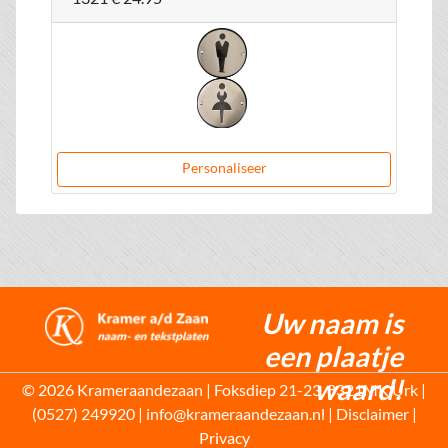
Personaliseer
Uw naam is
een plaatje
waard!
© 2026 Krameraandezaan | Foksdiep 21-23, 8321MK Urk |
(0527) 249920 | info@krameraandezaan.nl |
Disclaimer
|
Privacy