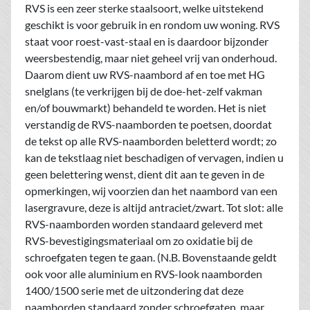
RVS is een zeer sterke staalsoort, welke uitstekend
geschikt is voor gebruik in en rondom uw woning. RVS
staat voor roest-vast-staal en is daardoor bijzonder
weersbestendig, maar niet geheel vrij van onderhoud.
Daarom dient uw RVS-naambord af en toe met HG
snelglans (te verkrijgen bij de doe-het-zelf vakman
en/of bouwmarkt) behandeld te worden. Het is niet
verstandig de RVS-naamborden te poetsen, doordat
de tekst op alle RVS-naamborden beletterd wordt; zo
kan de tekstlaag niet beschadigen of vervagen, indien u
geen belettering wenst, dient dit aan te geven in de
opmerkingen, wij voorzien dan het naambord van een
lasergravure, deze is altijd antraciet/zwart. Tot slot: alle
RVS-naamborden worden standaard geleverd met
RVS-bevestigingsmateriaal om zo oxidatie bij de
schroefgaten tegen te gaan. (N.B. Bovenstaande geldt
ook voor alle aluminium en RVS-look naamborden
1400/1500 serie met de uitzondering dat deze
naamborden standaard zonder schroefgaten, maar