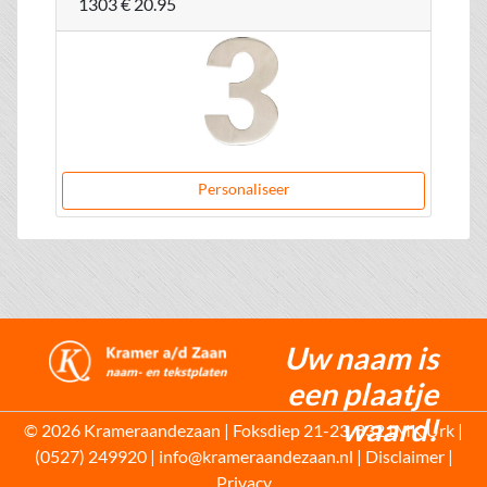
1303
€ 20.95
Personaliseer
Uw naam is
een plaatje
waard!
© 2026 Krameraandezaan | Foksdiep 21-23, 8321MK Urk |
(0527) 249920 | info@krameraandezaan.nl |
Disclaimer
|
Privacy