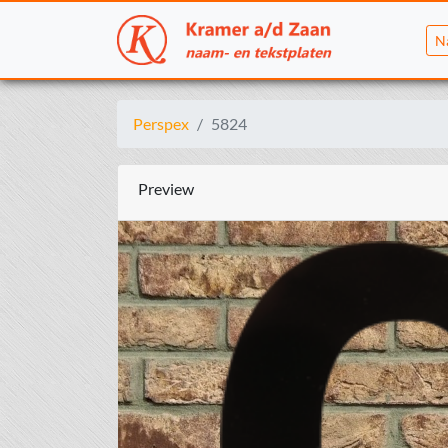
N
Perspex
5824
Preview