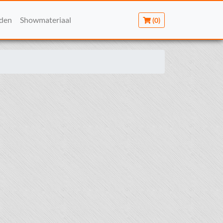
rden
Showmateriaal
(0)