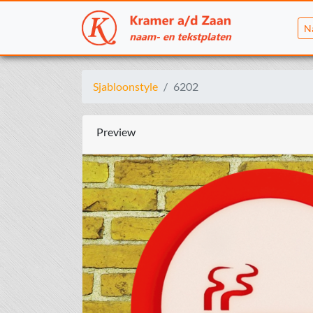
N
Sjabloonstyle
6202
Preview