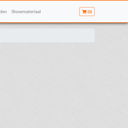
rden
Showmateriaal
(0)