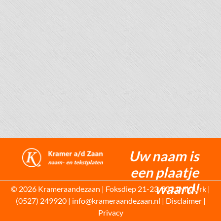
Uw naam is
een plaatje
waard!
© 2026 Krameraandezaan | Foksdiep 21-23, 8321MK Urk |
(0527) 249920 | info@krameraandezaan.nl |
Disclaimer
|
Privacy